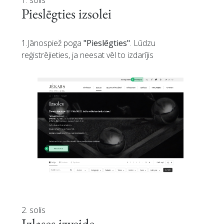
Pieslēgties izsolei
1.Jānospiež poga
"Pieslēgties"
. Lūdzu
reģistrējieties, ja neesat vēl to izdarījis
2. solis
Izlases izveide