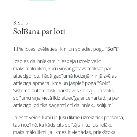
3. solis
Solīšana par loti
1.Pie lotes izvēlieties likmi un spiediet pogu
"Solīt"
Izsoles dalībniekam ir iespēja uzreiz veikt
maksimālo likmi, kuru viņš ir gatavs maksāt par
attiecīgo loti. Tādā gadījumā lodziņā * ir jāizvēlas
attiecīgā apmēra likme un jāspiež poga "Solīt".
Sistēma automātiski pārstāvēs solītāju un veiks
solījumu viņa vietā līdz attiecīgajai cenai tad, ja par
attiecīgo loti tiks saņemti citi dalībnieku solījumi
Ja esat veicis likmi un Jūsu likme uzreiz tiek pārsolīta,
tas nozīmē, ka kāds cits solītājs ir uzlicis lielāku
maksimālo likmi. Ja likmes ir vienādas, priekšroka