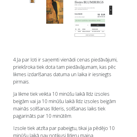
4.Ja par loti ir saņemti vienādi cenas piedāvājumi,
priekšroka tiek dota tam piedāvājumam, kas pēc
likmes izdarīšanas datuma un laika ir iesniegts
pirmais.
Ja likme tiek veikta 10 minūšu laikā līdz izsoles
beigām vai ja 10 minūšu laikā līdz izsoles beigām
mainās solīšanas līderis, solīšanas laiks tiek
pagarināts par 10 minūtēm.
Izsole tiek atzīta par pabeigtu, tikai ja pēdējo 10
minūšu laikā nav notikusi līderu maiņa.