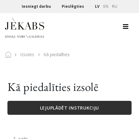
Iesniegt darbu
Pieslēgties
LV
EN
RU
Izsoles
Kā piedalīties
Kā piedalīties izsolē
LEJUPLĀDĒT INSTRUKCIJU
1. solis