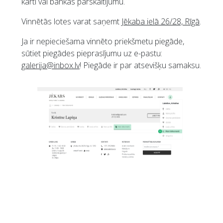
karti vai bankas pārskaitījumu.
Vinnētās lotes varat saņemt
Jēkaba ielā 26/28, Rīgā
.
Ja ir nepieciešama vinnēto priekšmetu piegāde,
sūtiet piegādes pieprasījumu uz e-pastu:
galerija@inbox.lv
! Piegāde ir par atsevišķu samaksu.