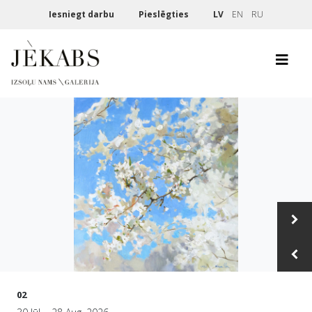
Iesniegt darbu
Pieslēgties
LV
EN
RU
N
Pr
02