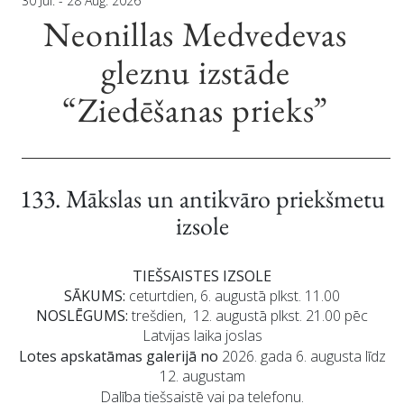
30 Jūl. - 28 Aug. 2026
Neonillas Medvedevas
gleznu izstāde
“Ziedēšanas prieks”
133. Mākslas un antikvāro priekšmetu
izsole
TIEŠSAISTES IZSOLE
SĀKUMS:
ceturtdien, 6. augustā plkst. 11.00
NOSLĒGUMS:
trešdien, 12. augustā plkst. 21.00 pēc
Latvijas laika joslas
Lotes apskatāmas galerijā no
2026. gada 6. augusta līdz
12. augustam
Dalība tiešsaistē vai pa telefonu.