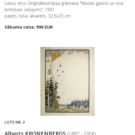
Lietus vīriņi. Oriģinālilustrācija grāmatai "Mazais ganiņš un viņa
brīnišķais ceļojums", 1931
papīrs, tuša, akvarelis, 32,5x23 cm
Sākuma cena: 990 EUR
LOTE NR. 3
Alberts KRONENBERGS
(1887 - 1958)