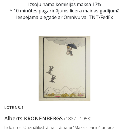
Izsoļu nama komisijas maksa 17%
* 10 minūtes pagarinājums līdera maiņas gadījumā
Iespējama piegāde ar Omnivu vai TNT/FedEx
LOTE NR. 1
Alberts KRONENBERGS
(1887 - 1958)
Lidojums. Oriģinālilustrācija grāmatai "Mazais ganiņš un viņa