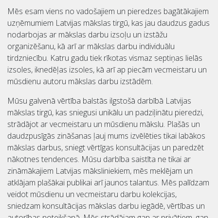
Mēs esam viens no vadošajiem un pieredzes bagātākajiem
uzņēmumiem Latvijas mākslas tirgū, kas jau daudzus gadus
nodarbojas ar mākslas darbu izsoļu un izstāžu
organizēšanu, kā arī ar mākslas darbu individuālu
tirdzniecību. Katru gadu tiek rīkotas vismaz septiņas lielās
izsoles, iknedēļas izsoles, kā arī ap piecām vecmeistaru un
mūsdienu autoru mākslas darbu izstādēm.
Mūsu galvenā vērtība balstās ilgstošā darbībā Latvijas
mākslas tirgū, kas sniegusi unikālu un padziļinātu pieredzi,
strādājot ar vecmeistaru un mūsdienu mākslu. Plašās un
daudzpusīgās zināšanas ļauj mums izvēlēties tikai labākos
mākslas darbus, sniegt vērtīgas konsultācijas un paredzēt
nākotnes tendences. Mūsu darbība saistīta ne tikai ar
zināmākajiem Latvijas māksliniekiem, mēs meklējam un
atklājam plašākai publikai arī jaunos talantus. Mēs palīdzam
veidot mūsdienu un vecmeistaru darbu kolekcijas,
sniedzam konsultācijas mākslas darbu iegādē, vērtības un
autorības noteikšanā. Mēs strādājam gan ar privātiem, gan