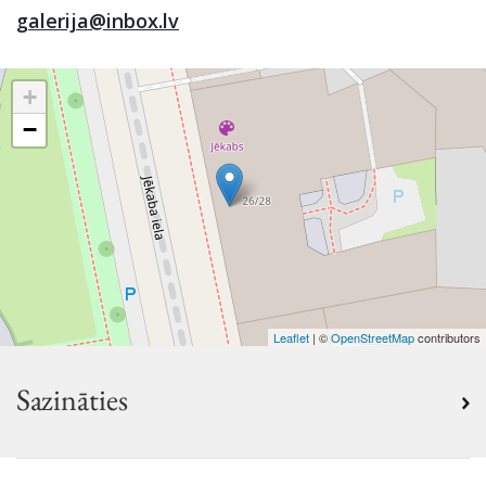
galerija@inbox.lv
+
−
Leaflet
| ©
OpenStreetMap
contributors
Sazināties