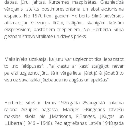
dabas, jūru, jahtas, Kurzemes mazpilsētas. Glezniecībā
vērojams izteikts postimpresionisma un abstrakcionisma
iespaids. No 1970-tiem gadiem Herberts Siliņš pievērsies
abstrakcijai. Gleznojis tīrām, sulīgām, skanīgām krāsām
ekspresīviem, pastoziem triepieniem. No Herberta Siliņa
gleznām strāvo vitalitāte un dzīves prieks.
Mākslinieks uzskatīja, ka jūru var uzgleznot tikai iepazīstot
to „no iekšpuses”: „Pa krastu ar kasti staigājot, nevar
pareizi uzgleznot jūru, tā ir vārga lieta. Jāiet jūrā, jādabū to
visu uz sava kakla, jāizbauda no augšas un apakšas”.
Herberts Siliņš ir dzimis 1926.gada 25.augustā Tukuma
rajona Aizupes pagastā. Mācījies Elsingenes latviešu
mākslas skolā pie J.Matisona, F.Banges, J.Kugas un
L.Liberta (1946 – 1948). Pēc atgriešanās Latvijā 1948.gadā