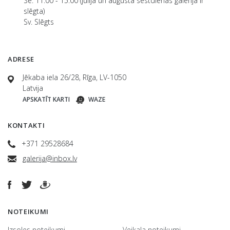
Se. 11:00 - 15:00 (jūlijā un augustā sestdienās galerija ir
slēgta)
Sv. Slēgts
ADRESE
Jēkaba iela 26/28, Rīga, LV-1050
Latvija
APSKATĪT KARTI
WAZE
KONTAKTI
+371 29528684
galerija@inbox.lv
NOTEIKUMI
Izsoles noteikumi
Veikala noteikumi