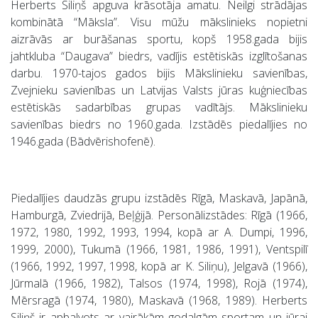
Herberts Siliņš apguva krāsotāja amatu. Neilgi strādājas
kombinātā “Māksla”. Visu mūžu mākslinieks nopietni
aizrāvās ar burāšanas sportu, kopš 1958.gada bijis
jahtkluba “Daugava” biedrs, vadījis estētiskās izglītošanas
darbu. 1970-tajos gados bijis Mākslinieku savienības,
Zvejnieku savienības un Latvijas Valsts jūras kuģniecības
estētiskās sadarbības grupas vadītājs. Mākslinieku
savienības biedrs no 1960.gada. Izstādēs piedalījies no
1946.gada (Bādvērishofenē).
Piedalījies daudzās grupu izstādēs Rīgā, Maskavā, Japānā,
Hamburgā, Zviedrijā, Beļģijā. Personālizstādes: Rīgā (1966,
1972, 1980, 1992, 1993, 1994, kopā ar A. Dumpi, 1996,
1999, 2000), Tukumā (1966, 1981, 1986, 1991), Ventspilī
(1966, 1992, 1997, 1998, kopā ar K. Siliņu), Jelgavā (1966),
Jūrmalā (1966, 1982), Talsos (1974, 1998), Rojā (1974),
Mērsragā (1974, 1980), Maskavā (1968, 1989). Herberts
Siliņš ir apbalvots ar vairākām godalgām sportam un jūrai