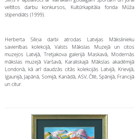
veltītos darbu konkursos, Kultūrkapitāla fonda Mūža
stipendiāts (1999).
Herberta Siliņa darbi atrodas Latvijas Mākslinieku
savienības kolekcijā, Valsts Mākslas Muzejā un citos
muzejos Latvijā, Tretjakova galerijā Maskavā, Modernās
mākslas muzejā Varšavā, Karaliskajā Mākslas akadēmijā
Londonā, kā arī daudzās citās kolekcijās Latvijā, Krievijā,
Igaunijā, Japānā, Somijā, Kanādā, ASV, Čīlē, Spānijā, Francijā
un citur.