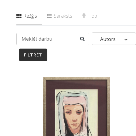
Režģis
Saraksts
Top
Autors