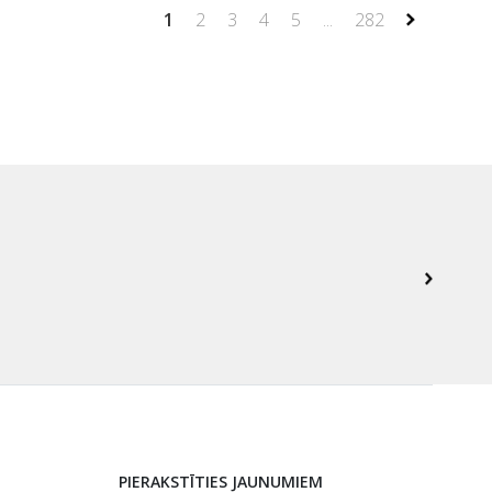
1
2
3
4
5
...
282
PIERAKSTĪTIES JAUNUMIEM