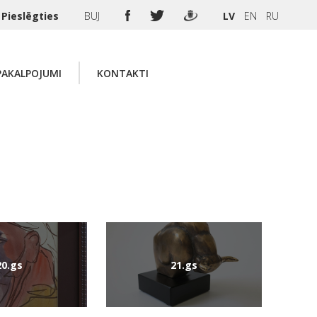
Pieslēgties
BUJ
LV
EN
RU
PAKALPOJUMI
KONTAKTI
20.gs
21.gs