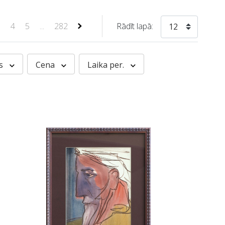
3
4
5
...
282
Rādīt lapā:
12
rs
Cena
Laika per.