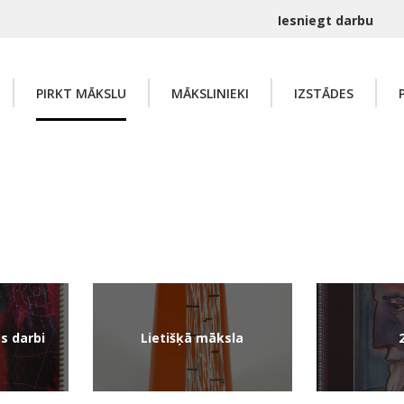
Iesniegt darbu
PIRKT MĀKSLU
MĀKSLINIEKI
IZSTĀDES
s darbi
Lietišķā māksla