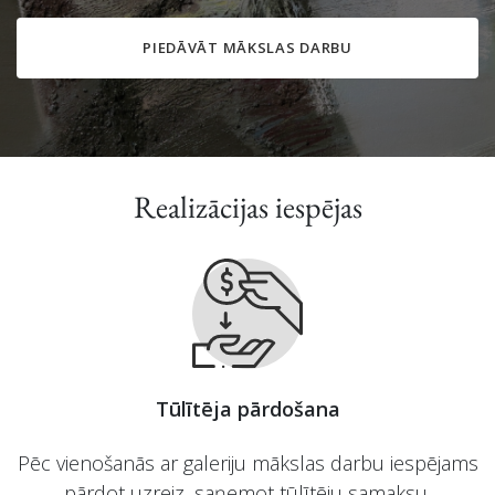
PIEDĀVĀT MĀKSLAS DARBU
Realizācijas iespējas
Tūlītēja pārdošana
Pēc vienošanās ar galeriju mākslas darbu iespējams
pārdot uzreiz, saņemot tūlītēju samaksu.