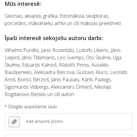
Mūs interesē:
Gleznas, akvareļi, grafika, fotomāksla, skulptūras,
porcelāns, mākslinieku arhīvi un citi mākslas priekšmeti.
Īpaši interesē sekojošu autoru darbi:
Vilhelms Purvītis, Janis Rozentāls, Ludolfs Liberts, Jānis
Liepiņš, Jānis Tīdemanis, Leo Svemps, Oto Skulme, Uga
Skulme, Eduards Kalniņš, Rūdolfs Pinnis, Auseklis
Baušķenieks, Aleksadra Beļcova, Gustavs Klucis, Leonīds
Āriņš, Boriss Bērziņš, Jānis Pauļuks, Kārlis Padegs,
Sigizmunds Vidbergs, Aleksandrs Drēviņš, Nikolajs
Bogdanovs-Beļskis un citi autori.
* Obligāti aizpildāmie lauki
Add artwork photo