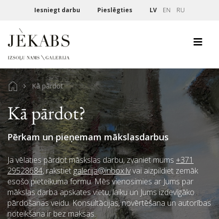
Iesniegt darbu
Pieslēgties
LV
EN
RU
Kā pārdot
Kā pārdot?
Pērkam un pieņemam mākslasdarbus
Ja vēlaties pārdot māskslas darbu, zvaniet mums
+371
29528684
, rakstiet
galerija@inbox.lv
vai aizpildiet zemāk
esošo pieteikuma formu. Mēs vienosimies ar Jums par
mākslas darba apskates vietu, laiku un Jums izdevīgāko
pārdošanas veidu. Konsultācijas, novērtēšana un autorības
noteikšana ir bez maksas.