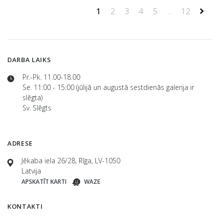
1
2
3
4
5
...
12
DARBA LAIKS
Pr.-Pk. 11.00-18.00
Se. 11:00 - 15:00 (jūlijā un augustā sestdienās galerija ir
slēgta)
Sv. Slēgts
ADRESE
Jēkaba iela 26/28, Rīga, LV-1050
Latvija
APSKATĪT KARTI
WAZE
KONTAKTI