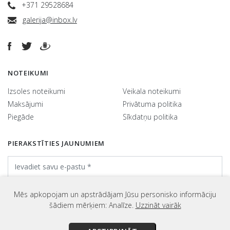
+371 29528684
galerija@inbox.lv
NOTEIKUMI
Izsoles noteikumi
Veikala noteikumi
Maksājumi
Privātuma politika
Piegāde
Sīkdatņu politika
PIERAKSTĪTIES JAUNUMIEM
Mēs apkopojam un apstrādājam Jūsu personisko informāciju
šādiem mērķiem: Analīze.
Uzzināt vairāk
@ Galerija Jēkabs 2026. Visas tiesības aizsargātas.