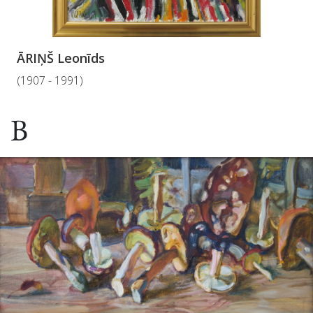
ĀRIŅŠ Leonīds
(1907 - 1991)
B