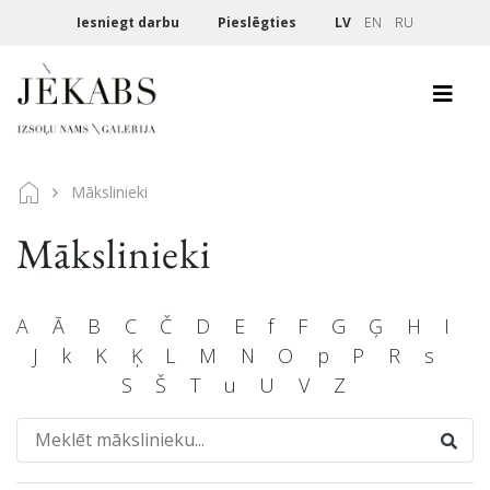
Iesniegt darbu
Pieslēgties
LV
EN
RU
Mākslinieki
Mākslinieki
A
Ā
B
C
Č
D
E
f
F
G
Ģ
H
I
J
k
K
Ķ
L
M
N
O
p
P
R
s
S
Š
T
u
U
V
Z