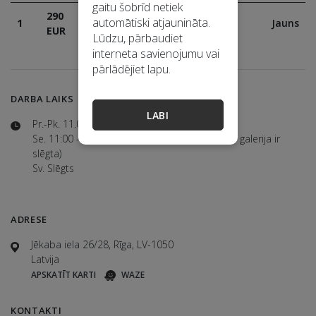
gaitu šobrīd netiek
290
Solīšana
08.02.2020
automātiski atjaunināta.
1
Jauns
EUR
tiešsaistē
12:22:56
Lūdzu, pārbaudiet
interneta savienojumu vai
pārlādējiet lapu.
DARBA LAIKS
LABI
Pr.-Pk. 11.00-18.00
Se. 11:00 - 15:00 (jūlijā un augustā sestdienās galerija ir
slēgta)
Sv. Slēgts
ADRESE
Jēkaba iela 26/28, Rīga, LV-1050
Latvija
APSKATĪT KARTI
WAZE
KONTAKTI