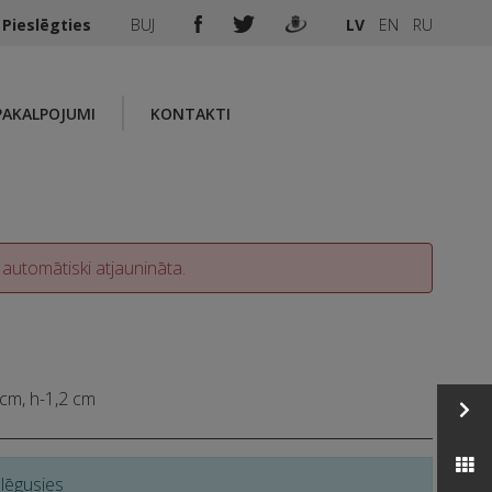
Pieslēgties
BUJ
LV
EN
RU
PAKALPOJUMI
KONTAKTI
 automātiski atjaunināta.
cm, h-1,2 cm
slēgusies