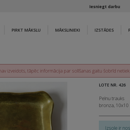
Iesniegt darbu
PIRKT MĀKSLU
MĀKSLINIEKI
IZSTĀDES
av izveidots, tāpēc informācija par solīšanas gaitu šobrīd netiek
LOTE NR. 426
Pelnu trauks
bronza, 10x10 
Izsole ir no