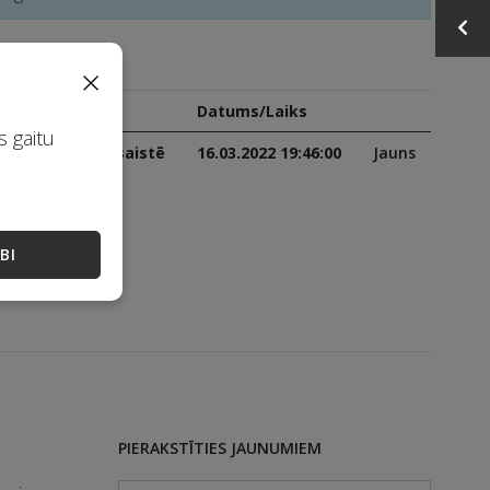
20 EUR
×
Solītājs
Datums/Laiks
s gaitu
Solīšana tiešsaistē
16.03.2022 19:46:00
Jauns
BI
PIERAKSTĪTIES JAUNUMIEM