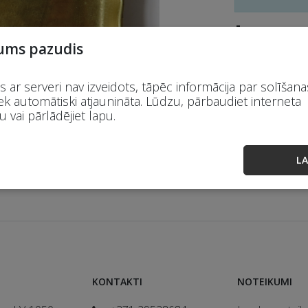
Āmura cena: 
ums pazudis
Nē.
Cena
 ar serveri nav izveidots, tāpēc informācija par solīšana
1
20 EUR
ek automātiski atjaunināta. Lūdzu, pārbaudiet interneta
 vai pārlādējiet lapu.
LA
KONTAKTI
NOTEIKUMI