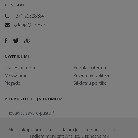
KONTAKTI
+371 29528684
galerija@inbox.lv
NOTEIKUMI
Izsoles noteikumi
Veikala noteikumi
Maksājumi
Privātuma politika
Piegāde
Sīkdatņu politika
PIERAKSTĪTIES JAUNUMIEM
Mēs apkopojam un apstrādājam Jūsu personisko informāciju
šādiem mērķiem: Analīze.
Uzzināt vairāk