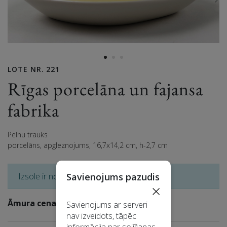
LOTE NR. 221
Rīgas porcelāna un fajansa
fabrika
Pelnu trauks
porcelāns, apgleznojums, 16,7x14,2 cm, h-2,7 cm
Izsole ir noslēgusies
Savienojums pazudis
×
Āmura cena: 25 EUR
Savienojums ar serveri
nav izveidots, tāpēc