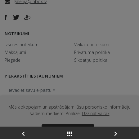
galerija@inbox.lv
NOTEIKUMI
Izsoles noteikumi
Veikala noteikumi
Maksājumi
Privātuma politika
Piegāde
Sīkdatņu politika
PIERAKSTĪTIES JAUNUMIEM
Mēs apkopojam un apstrādājam Jūsu personisko informāciju
šādiem mērķiem: Analīze.
Uzzināt vairāk
@ Galerija Jēkabs 2026. Visas tiesības aizsargātas.
APSTIPRINĀT