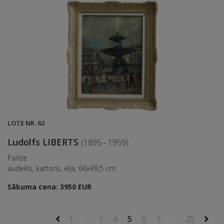
LOTE NR. 62
Ludolfs LIBERTS
(1895 - 1959)
Parīze
audekls, kartons, eļļa, 66x49,5 cm
Sākuma cena: 3950 EUR
1
...
3
4
5
6
7
...
25