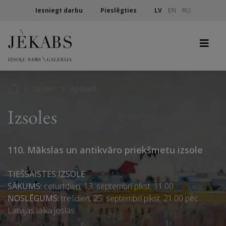
Iesniegt darbu
Pieslēgties
LV
EN
RU
Izsoles
Apskatīt
Izsoles
110. Mākslas un antikvāro priekšmetu izsole
TIEŠSAISTES IZSOLE
SĀKUMS:
ceturtdien, 13. septembrī plkst. 11.00
NOSLĒGUMS:
trešdien, 25. septembrī plkst. 21.00 pēc
Latvijas laika joslas