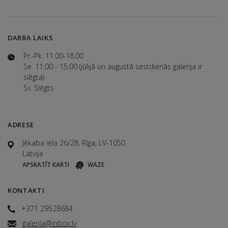
DARBA LAIKS
Pr.-Pk. 11.00-18.00
Se. 11:00 - 15:00 (jūlijā un augustā sestdienās galerija ir
slēgta)
Sv. Slēgts
ADRESE
Jēkaba iela 26/28, Rīga, LV-1050
Latvija
APSKATĪT KARTI
WAZE
KONTAKTI
+371 29528684
galerija@inbox.lv