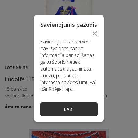
Savienojums pazudis
×
Savienojums ar serveri
nav izveidots, tāpēc
informācija par solīšanas
gaitu šobrīd netiek
LOTE NR. 56
automātiski atjaunināta.
Lūdzu, pārbaudiet
Ludolfs LIBERTS
(1895 - 1959)
interneta savienojumu vai
pārlādējiet lapu.
Tērpa skice
kartons, flomasters, zīmulis, zeltījums, 32,5x48,1 cm
Āmura cena: 330 EUR
LABI