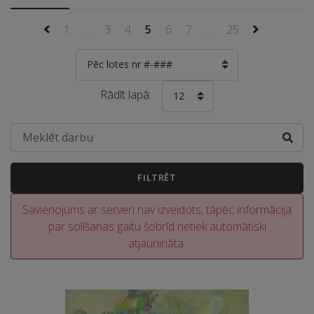
1
...
3
4
5
6
7
...
25
Pēc lotes nr #-###
Rādīt lapā:
12
FILTRĒT
Savienojums ar serveri nav izveidots, tāpēc informācija
par solīšanas gaitu šobrīd netiek automātiski
atjaunināta.