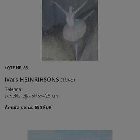
LOTE NR. 53
Ivars HEINRIHSONS
(1945)
Balerīna
audekls, eļļa, 50,5x40,5 cm
Āmura cena: 650 EUR