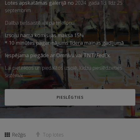
Lotes apskatāmas galerijā no
2024. gada 13. līdz 25.
septembrim
Dalība tiešsaistē vai pa telefonu.
Izsoļu nama komisijas maksa 15%
* 10 minūtes pagarinājums līdera maiņas gadījumā
Iespējama piegāde ar Omnivu vai TNT/FedEx.
Lai pieteiktos un piedalītos izsolē, lūdzu pieslēdzieties
sistēmai.
PIESLĒGTIES
Režģis
Top lotes