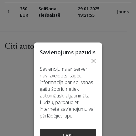
350
Solīšana
29.01.2025
1
Jauns
EUR
tiešsaistē
19:21:55
Citi autora darbi
Savienojums pazudis
×
Savienojums ar serveri
nav izveidots, tāpēc
informācija par solīšanas
gaitu šobrīd netiek
automātiski atjaunināta.
Lūdzu, pārbaudiet
interneta savienojumu vai
pārlādējiet lapu.
LABI