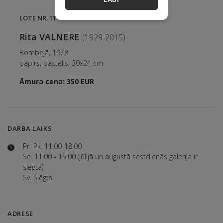
LOTE NR. 11
Rita VALNERE
(1929-2015)
Bombejā, 1978
papīrs, pastelis, 30x24 cm
Āmura cena: 350 EUR
DARBA LAIKS
Pr.-Pk. 11.00-18.00
Se. 11:00 - 15:00 (jūlijā un augustā sestdienās galerija ir
slēgta)
Sv. Slēgts
ADRESE