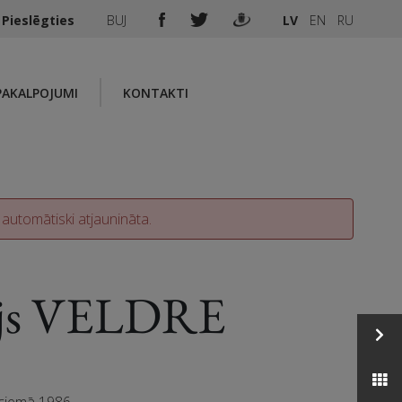
Pieslēgties
BUJ
LV
EN
RU
PAKALPOJUMI
KONTAKTI
 automātiski atjaunināta.
ijs VELDRE
ciemā 1986