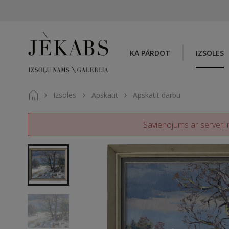
KĀ PĀRDOT
IZSOLES
Izsoles
Apskatīt
Apskatīt darbu
Savienojums ar serveri n