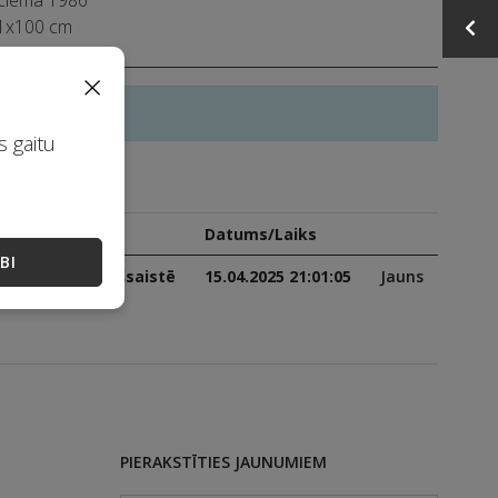
 81x100 cm
×
slēgusies
s gaitu
950 EUR
Solītājs
Datums/Laiks
BI
R
Solīšana tiešsaistē
15.04.2025 21:01:05
Jauns
PIERAKSTĪTIES JAUNUMIEM