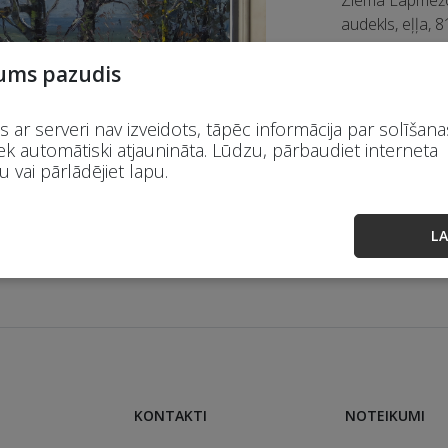
audekls, eļļa,
ums pazudis
Izsole ir no
 ar serveri nav izveidots, tāpēc informācija par solīšana
ek automātiski atjaunināta. Lūdzu, pārbaudiet interneta
Āmura cena: 
 vai pārlādējiet lapu.
Nē.
Cena
LA
1
950 EU
KONTAKTI
NOTEIKUMI