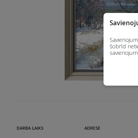
Savienoj
Savienojums
šobrīd neti
savienojumu
DARBA LAIKS
ADRESE