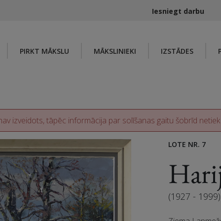
Iesniegt darbu
PIRKT MĀKSLU
MĀKSLINIEKI
IZSTĀDES
av izveidots, tāpēc informācija par solīšanas gaitu šobrīd netiek
LOTE NR. 7
Har
(1927 - 1999)
Ziema Lapmež