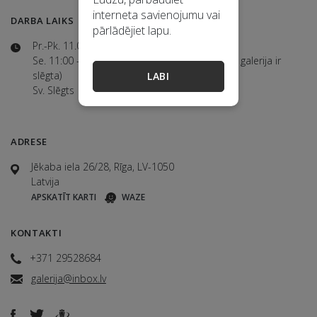
interneta savienojumu vai
DARBA LAIKS
pārlādējiet lapu.
Pr.-Pk. 11.00-18.00
Se. 11:00 - 15:00 (jūlijā un augustā sestdienās galerija ir
slēgta)
LABI
Sv. Slēgts
ADRESE
Jēkaba iela 26/28, Rīga, LV-1050
Latvija
APSKATĪT KARTI
WAZE
KONTAKTI
+371 29528684
galerija@inbox.lv