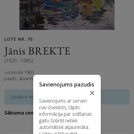
LOTE NR. 70
Jānis BREKTE
(1920 - 1985)
Lucavsala 1965
papīrs, akvarelis, 54,5x75 cm
Savienojums pazudis
×
Izsole ir noslēgusies
Savienojums ar serveri
nav izveidots, tāpēc
Sākuma cena: 220 EUR
informācija par solīšanas
gaitu šobrīd netiek
automātiski atjaunināta.
Lūdzu, pārbaudiet