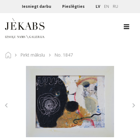
Iesniegt darbu
Pieslēgties
LV
EN
RU
Pirkt mākslu
No. 1847