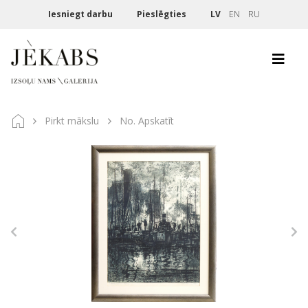
Iesniegt darbu
Pieslēgties
LV
EN
RU
Pirkt mākslu
No. Apskatīt