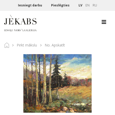
Iesniegt darbu
Pieslēgties
LV
EN
RU
Pirkt mākslu
No. Apskatīt