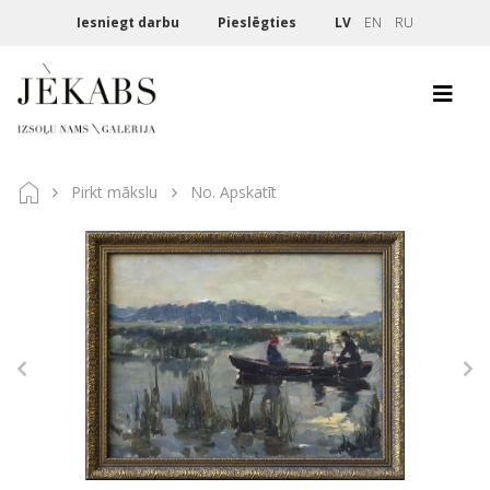
Iesniegt darbu
Pieslēgties
LV
EN
RU
Pirkt mākslu
No. Apskatīt