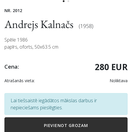
NR. 2012
Andrejs Kalnačs
(1958)
Spēle 1986
papīrs, oforts, 50x63.5 cm
280 EUR
Cena:
Atrašanās vieta:
Noliktava
Lai tiešsaistē iegādātos mākslas darbus ir
nepieciešams pieslēgties.
PIEVIENOT GROZAM