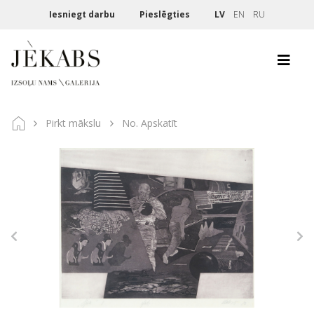
Iesniegt darbu
Pieslēgties
LV
EN
RU
Pirkt mākslu
No. Apskatīt