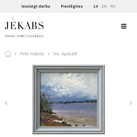
Iesniegt darbu
Pieslēgties
LV
EN
RU
Pirkt mākslu
No. Apskatīt