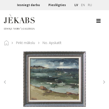
Iesniegt darbu
Pieslēgties
LV
EN
RU
Pirkt mākslu
No. Apskatīt