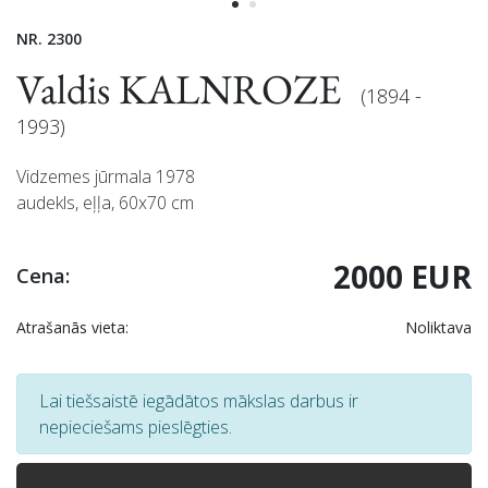
NR. 2300
Valdis KALNROZE
(1894 -
1993)
Vidzemes jūrmala 1978
audekls, eļļa, 60x70 cm
2000 EUR
Cena:
Atrašanās vieta:
Noliktava
Lai tiešsaistē iegādātos mākslas darbus ir
nepieciešams pieslēgties.