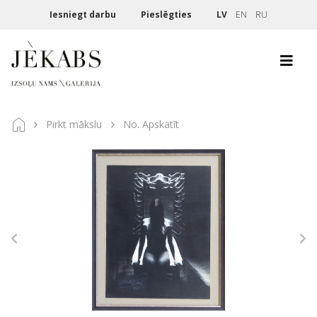
Iesniegt darbu
Pieslēgties
LV
EN
RU
Pirkt mākslu
No. Apskatīt