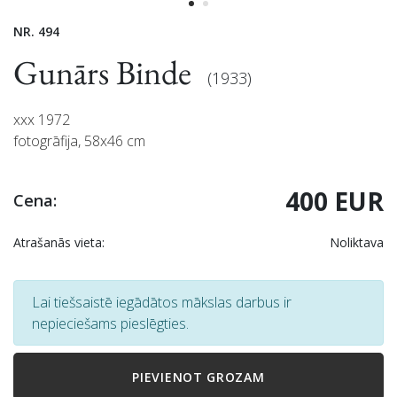
NR. 494
Gunārs Binde
(1933)
xxx 1972
fotogrāfija, 58x46 cm
400 EUR
Cena:
Atrašanās vieta:
Noliktava
Lai tiešsaistē iegādātos mākslas darbus ir
nepieciešams pieslēgties.
PIEVIENOT GROZAM