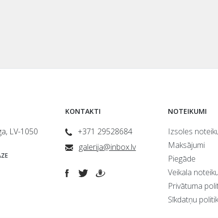
KONTAKTI
NOTEIKUMI
īga, LV-1050
+371 29528684
Izsoles noteik
Maksājumi
galerija@inbox.lv
ZE
Piegāde
Veikala noteik
Privātuma polit
Sīkdatņu politi