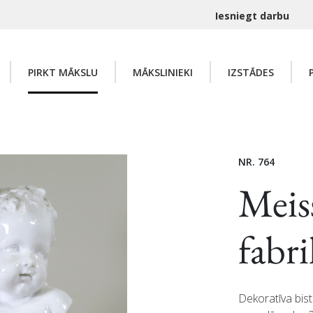
Iesniegt darbu
PIRKT MĀKSLU
MĀKSLINIEKI
IZSTĀDES
NR. 764
Meis
fabri
Dekoratīva bis