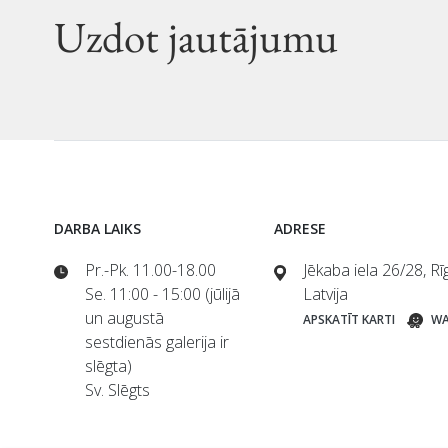
Uzdot jautājumu
DARBA LAIKS
ADRESE
Pr.-Pk. 11.00-18.00
Jēkaba iela 26/28, R
Se. 11:00 - 15:00 (jūlijā
Latvija
un augustā
APSKATĪT KARTI
WA
sestdienās galerija ir
slēgta)
Sv. Slēgts