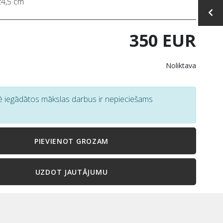
24,5 cm
350 EUR
Noliktava
tē iegādātos mākslas darbus ir nepieciešams
PIEVIENOT GROZAM
UZDOT JAUTĀJUMU