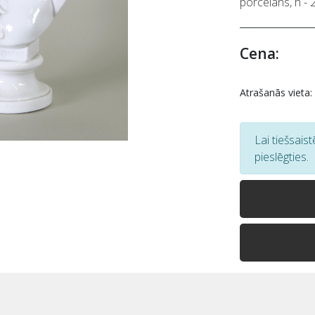
porcelāns, h - 
Cena:
Atrašanās vieta:
Lai tiešsais
pieslēgties.