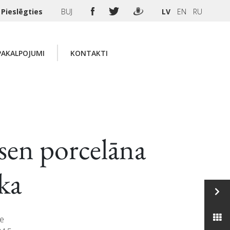
Pieslēgties
BUJ
LV
EN
RU
PAKALPOJUMI
KONTAKTI
sen porcelāna
ka
te