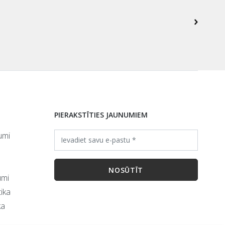
PIERAKSTĪTIES JAUNUMIEM
umi
umi
ika
ka