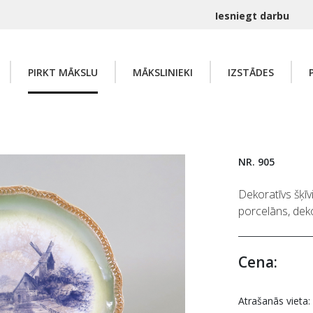
Iesniegt darbu
PIRKT MĀKSLU
MĀKSLINIEKI
IZSTĀDES
NR. 905
Dekoratīvs šķīv
porcelāns, deko
Cena:
Atrašanās vieta: