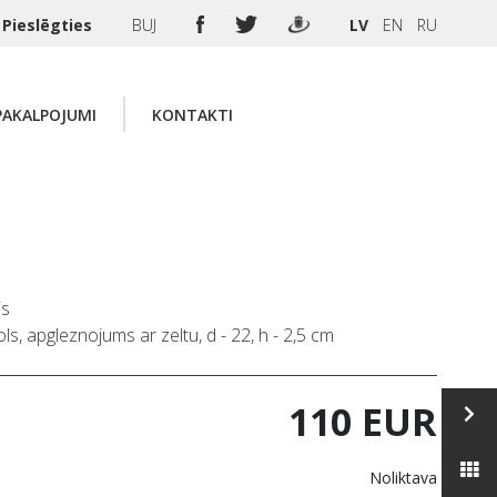
Pieslēgties
BUJ
LV
EN
RU
PAKALPOJUMI
KONTAKTI
is
ls, apgleznojums ar zeltu, d - 22, h - 2,5 cm
110 EUR
Noliktava