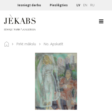
Iesniegt darbu
Pieslēgties
LV
EN
RU
Pirkt mākslu
No. Apskatīt