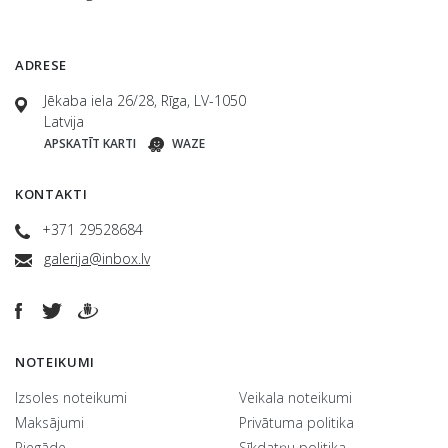
ADRESE
Jēkaba iela 26/28, Rīga, LV-1050
Latvija
APSKATĪT KARTI
WAZE
KONTAKTI
+371 29528684
galerija@inbox.lv
NOTEIKUMI
Izsoles noteikumi
Veikala noteikumi
Maksājumi
Privātuma politika
Piegāde
Sīkdatņu politika