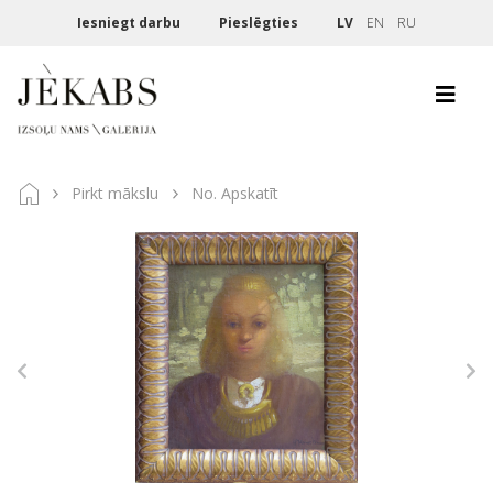
Iesniegt darbu
Pieslēgties
LV
EN
RU
Pirkt mākslu
No. Apskatīt