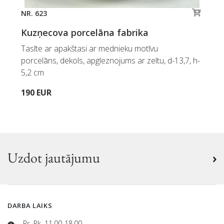
NR. 623
Kuzņecova porcelāna fabrika
Tasīte ar apakštasi ar mednieku motīvu
porcelāns, dekols, apgleznojums ar zeltu, d-13,7, h-
5,2 cm
190 EUR
Uzdot jautājumu
DARBA LAIKS
Pr.-Pk. 11.00-18.00