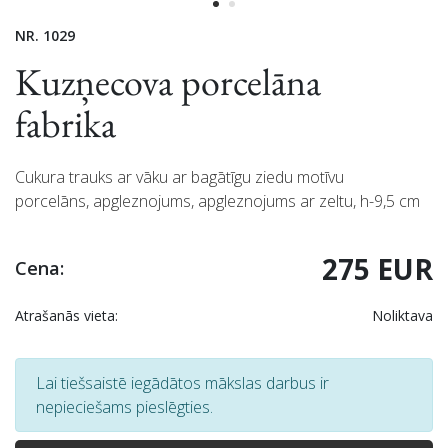
NR. 1029
Kuzņecova porcelāna
fabrika
Cukura trauks ar vāku ar bagātīgu ziedu motīvu
porcelāns, apgleznojums, apgleznojums ar zeltu, h-9,5 cm
275 EUR
Cena:
Atrašanās vieta:
Noliktava
Lai tiešsaistē iegādātos mākslas darbus ir
nepieciešams pieslēgties.