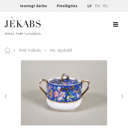
Iesniegt darbu
Pieslēgties
LV
EN
RU
Pirkt mākslu
No. Apskatīt