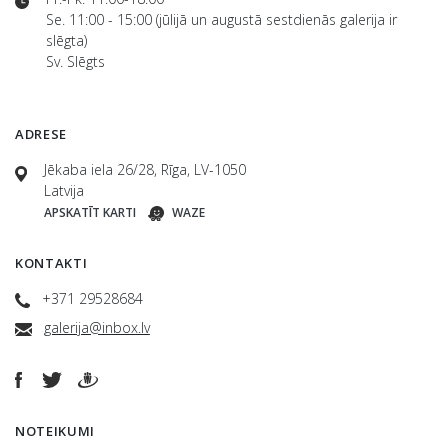
Se. 11:00 - 15:00 (jūlijā un augustā sestdienās galerija ir
slēgta)
Sv. Slēgts
ADRESE
Jēkaba iela 26/28, Rīga, LV-1050
Latvija
APSKATĪT KARTI
WAZE
KONTAKTI
+371 29528684
galerija@inbox.lv
NOTEIKUMI