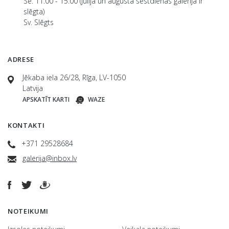
Se. 11:00 - 15:00 (jūlijā un augustā sestdienās galerija ir
slēgta)
Sv. Slēgts
ADRESE
Jēkaba iela 26/28, Rīga, LV-1050
Latvija
APSKATĪT KARTI
WAZE
KONTAKTI
+371 29528684
galerija@inbox.lv
NOTEIKUMI