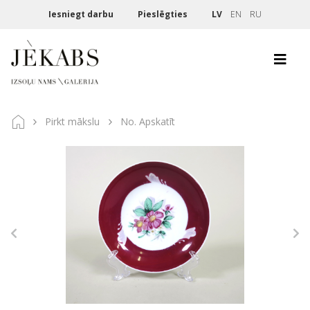
Iesniegt darbu
Pieslēgties
LV
EN
RU
Pirkt mākslu
No. Apskatīt