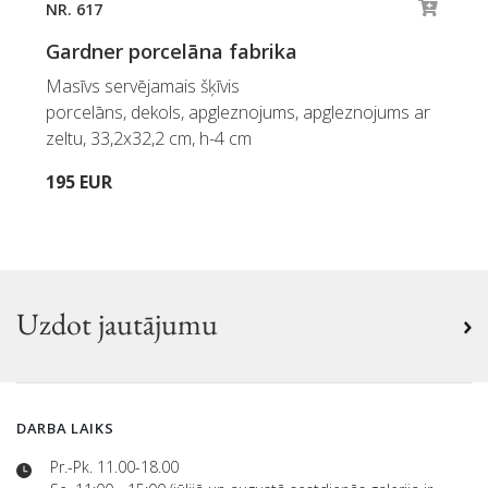
NR. 617
Gardner porcelāna fabrika
Masīvs servējamais šķīvis
porcelāns, dekols, apgleznojums, apgleznojums ar
zeltu, 33,2x32,2 cm, h-4 cm
195 EUR
Uzdot jautājumu
DARBA LAIKS
Pr.-Pk. 11.00-18.00