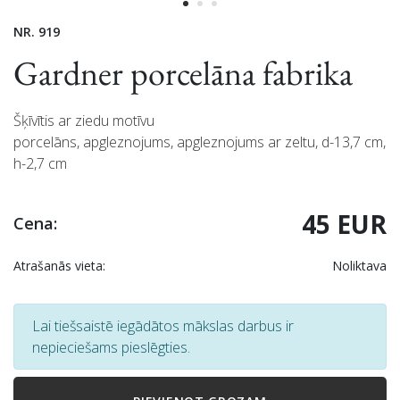
NR. 919
Gardner porcelāna fabrika
Šķīvītis ar ziedu motīvu
porcelāns, apgleznojums, apgleznojums ar zeltu, d-13,7 cm,
h-2,7 cm
45 EUR
Cena:
Atrašanās vieta:
Noliktava
Lai tiešsaistē iegādātos mākslas darbus ir
nepieciešams pieslēgties.