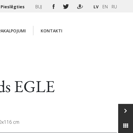
Pieslēgties
BUJ
LV
EN
RU
PAKALPOJUMI
KONTAKTI
ds EGLE
 90x116 cm