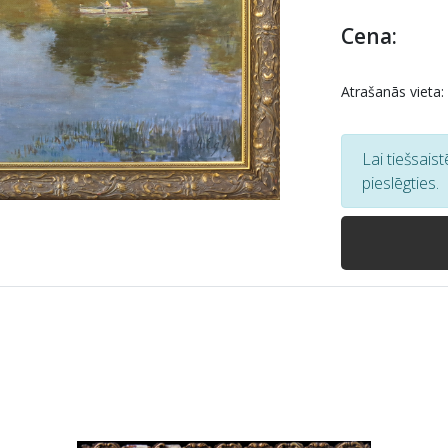
Cena:
Atrašanās vieta:
Lai tiešsais
pieslēgties.