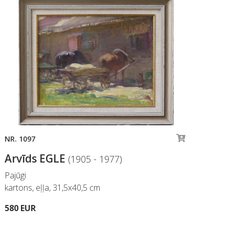
NR. 1097
NR.
Arvīds EGLE
Ar
(1905 - 1977)
Pajūgi
Vas
kartons, eļļa, 31,5x40,5 cm
aud
580 EUR
690