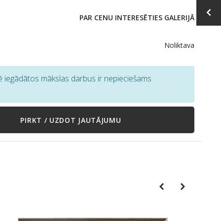
PAR CENU INTERESĒTIES GALERIJĀ
Noliktava
tē iegādātos mākslas darbus ir nepieciešams
PIRKT / UZDOT JAUTĀJUMU
Previous
Next