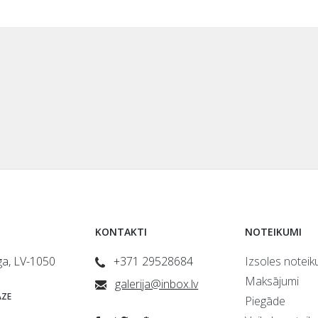
KONTAKTI
NOTEIKUMI
īga, LV-1050
+371 29528684
Izsoles noteik
Maksājumi
galerija@inbox.lv
ZE
Piegāde