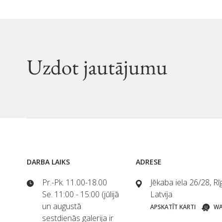
Uzdot jautājumu
DARBA LAIKS
ADRESE
Pr.-Pk. 11.00-18.00
Jēkaba iela 26/28, R
Se. 11:00 - 15:00 (jūlijā
Latvija
un augustā
APSKATĪT KARTI
WA
sestdienās galerija ir