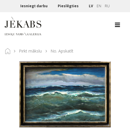
Iesniegt darbu
Pieslēgties
LV
EN
RU
Pirkt mākslu
No. Apskatīt