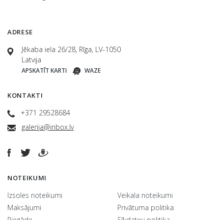
ADRESE
Jēkaba iela 26/28, Rīga, LV-1050
Latvija
APSKATĪT KARTI
WAZE
KONTAKTI
+371 29528684
galerija@inbox.lv
NOTEIKUMI
Izsoles noteikumi
Veikala noteikumi
Maksājumi
Privātuma politika
Piegāde
Sīkdatņu politika