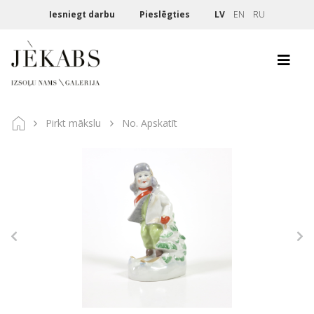
Iesniegt darbu
Pieslēgties
LV
EN
RU
Pirkt mākslu
No. Apskatīt