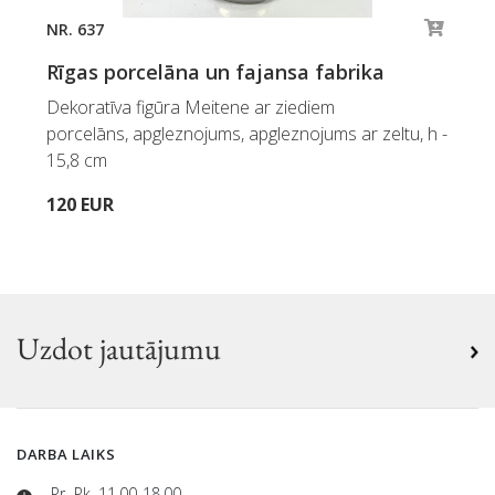
NR. 637
Rīgas porcelāna un fajansa fabrika
Dekoratīva figūra Meitene ar ziediem
porcelāns, apgleznojums, apgleznojums ar zeltu, h -
15,8 cm
120 EUR
Uzdot jautājumu
DARBA LAIKS
Pr.-Pk. 11.00-18.00