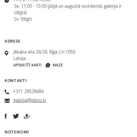
Se. 11:00 - 15:00 (jūlijā un augustā sestdienās galerija ir
slēgta)
Sv. Slēgts
ADRESE
Jēkaba iela 26/28, Rīga, LV-1050
Latvija
APSKATĪT KARTI
WAZE
KONTAKTI
+371 29528684
galerija@inbox.lv
NOTEIKUMI