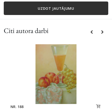
UZDOT JAUTĀJUMU
Citi autora darbi
Previous
Next
NR. 188