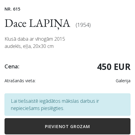
NR. 615
Dace LAPIŅA
(1954)
Klusā daba ar vīnogām 2015
audekls, eļļa, 20x30 cm
450 EUR
Cena:
Atrašanās vieta:
Galerija
Lai tiešsaistē iegādātos mākslas darbus ir
nepieciešams pieslēgties.
PIEVIENOT GROZAM