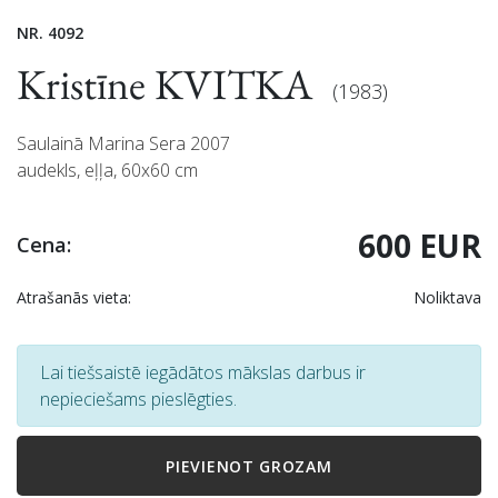
NR. 4092
Kristīne KVITKA
(1983)
Saulainā Marina Sera 2007
audekls, eļļa, 60x60 cm
600 EUR
Cena:
Atrašanās vieta:
Noliktava
Lai tiešsaistē iegādātos mākslas darbus ir
nepieciešams pieslēgties.
PIEVIENOT GROZAM