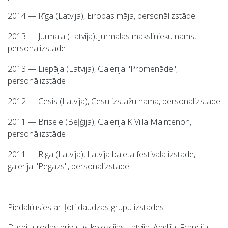
2014 — Rīga (Latvija), Eiropas māja, personālizstāde
2013 — Jūrmala (Latvija), Jūrmalas mākslinieku nams,
personālizstāde
2013 — Liepāja (Latvija), Galerija "Promenāde",
personālizstāde
2012 — Cēsis (Latvija), Cēsu izstāžu namā, personālizstāde
2011 — Brisele (Beļģija), Galerija K Villa Maintenon,
personālizstāde
2011 — Rīga (Latvija), Latvija baleta festivāla izstāde,
galerija "Pegazs", personālizstāde
Piedalījusies arī ļoti daudzās grupu izstādēs.
Darbi atrodas privātās kolekcijās Latvijā, Anglijā, Francijā,