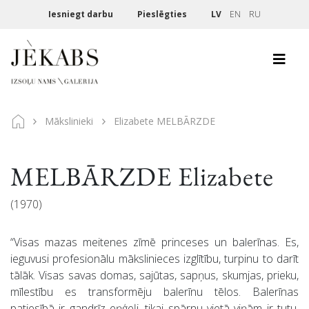
Iesniegt darbu
Pieslēgties
LV
EN
RU
Mākslinieki
Elizabete MELBĀRZDE
MELBĀRZDE Elizabete
(1970)
“Visas mazas meitenes zīmē princeses un balerīnas. Es,
ieguvusi profesionālu mākslinieces izglītību, turpinu to darīt
tālāk. Visas savas domas, sajūtas, sapņus, skumjas, prieku,
mīlestību es transformēju balerīnu tēlos. Balerīnas
patiesībā ir gandrīz eņģeļi, tikai spārnu vietā viņām ir tutu.