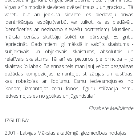
Viņas arī simbolizē sievietes dvēseli trauslu un graciozu. Tā
varētu būt arī jebkura sieviete, es piedāvāju brīvas
identifikācijas iespēju.(varbūt var tulkot, ka es piedāvāju
identificēties ar nezināmo sieviešu portretiem) Mūsdienu
māksla cenšas skatītāju šokēt un pārsteigt. Es gribu
iepriecināt. Gadsimtiem ilgi mākslā ir valdījis skaistums -
subjektīvais un objektīvais skaistums, absolūtais un
relatīvais skaistums. Tā arī es pieturos pie principa – jo
skaistāk jo labāk. Balerīnas tēls man ļauj veidot bezgalīgas
dažādas kompozīcijas, izmantojot stilizācijas un kustības,
kas robežojas ar lidojumu. Esmu iedvesmojusies no
ikonām, izmantojot zeltu fonos, figūru stilizācijā esmu
iedvesmojusies no gotikas un jūgendstila.”
Elizabete Melbārzde
IZGLĪTĪBA:
2001 - Latvijas Mākslas akadēmijā, glezniecības nodaļas