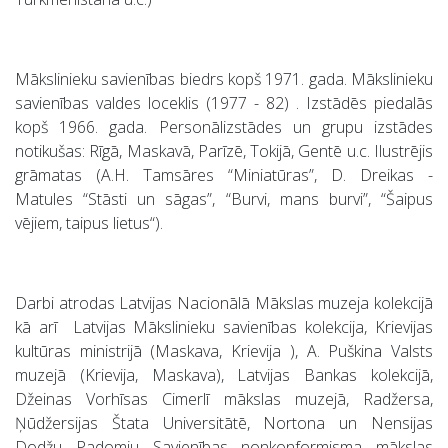
Mākslinieku savienības biedrs kopš 1971. gada. Mākslinieku
savienības valdes loceklis (1977 - 82) . Izstādēs piedalās
kopš 1966. gada. Personālizstādes un grupu izstādes
notikušas: Rīgā, Maskavā, Parīzē, Tokijā, Gentē u.c. Ilustrējis
grāmatas (A.H. Tamsāres “Miniatūras”, D. Dreikas -
Matules “Stāsti un sāgas”, “Burvi, mans burvi”, “Šaipus
vējiem, taipus lietus“).
Darbi atrodas Latvijas Nacionālā Mākslas muzeja kolekcijā
kā arī Latvijas Mākslinieku savienības kolekcija, Krievijas
kultūras ministrijā (Maskava, Krievija ), A. Puškina Valsts
muzejā (Krievija, Maskava), Latvijas Bankas kolekcijā,
Džeinas Vorhīsas Cimerlī mākslas muzejā, Radžersa,
Ņūdžersijas Štata Universitātē, Nortona un Nensijas
Dodžu Padomju Savienības nonkonformisma mākslas