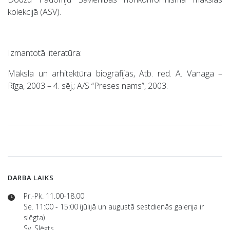
kolekcijā (ASV).
Izmantotā literatūra:
Māksla un arhitektūra biogrāfijās, Atb. red. A. Vanaga –
Rīga, 2003 – 4. sēj.; A/S “Preses nams”, 2003.
DARBA LAIKS
Pr.-Pk. 11.00-18.00
Se. 11:00 - 15:00 (jūlijā un augustā sestdienās galerija ir
slēgta)
Sv. Slēgts