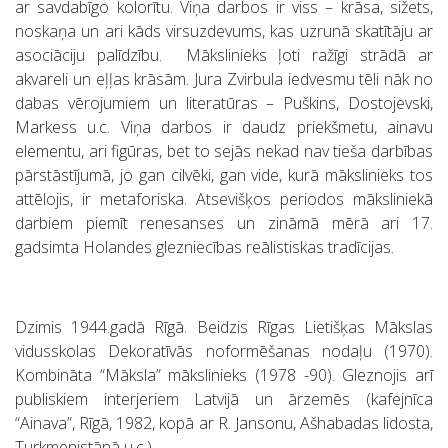
ar savdabīgo kolorītu. Viņa darbos ir viss – krāsa, sižets,
noskaņa un ari kāds virsuzdevums, kas uzrunā skatītāju ar
asociāciju palīdzību. Mākslinieks ļoti ražīgi strādā ar
akvareli un eļļas krāsām. Jura Zvirbula iedvesmu tēli nāk no
dabas vērojumiem un literatūras – Puškins, Dostojevski,
Markess u.c. Viņa darbos ir daudz priekšmetu, ainavu
elementu, ari figūras, bet to sejās nekad nav tieša darbības
pārstāstījumā, jo gan cilvēki, gan vide, kurā mākslinieks tos
attēlojis, ir metaforiska. Atsevišķos periodos māksliniekā
darbiem piemīt renesanses un zināmā mērā ari 17.
gadsimta Holandes glezniecības reālistiskas tradīcijas.
Dzimis 1944.gadā Rīgā. Beidzis Rīgas Lietišķas Mākslas
vidusskolas Dekoratīvās noformēšanas nodaļu (1970).
Kombināta “Māksla” mākslinieks (1978 -90). Gleznojis arī
publiskiem interjeriem Latvijā un ārzemēs (kafejnīca
“Ainava”, Rīgā, 1982, kopā ar R. Jansonu, Ašhabadas lidosta,
Turkmenistānā u.c.)