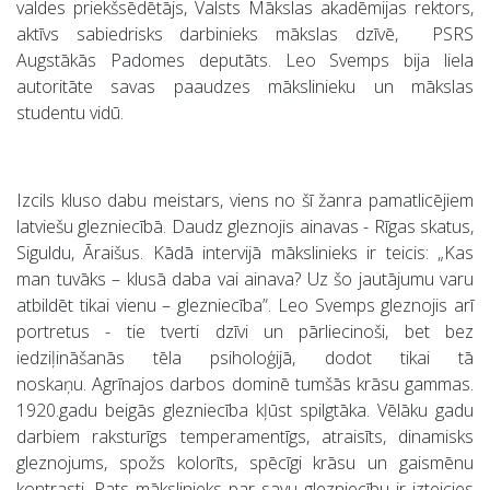
valdes priekšsēdētājs, Valsts Mākslas akadēmijas rektors,
aktīvs sabiedrisks darbinieks mākslas dzīvē, PSRS
Augstākās Padomes deputāts. Leo Svemps bija liela
autoritāte savas paaudzes mākslinieku un mākslas
studentu vidū.
Izcils kluso dabu meistars, viens no šī žanra pamatlicējiem
latviešu glezniecībā. Daudz gleznojis ainavas - Rīgas skatus,
Siguldu, Āraišus. Kādā intervijā mākslinieks ir teicis: „Kas
man tuvāks – klusā daba vai ainava? Uz šo jautājumu varu
atbildēt tikai vienu – glezniecība”. Leo Svemps gleznojis arī
portretus - tie tverti dzīvi un pārliecinoši, bet bez
iedziļināšanās tēla psiholoģijā, dodot tikai tā
noskaņu. Agrīnajos darbos dominē tumšās krāsu gammas.
1920.gadu beigās glezniecība kļūst spilgtāka. Vēlāku gadu
darbiem raksturīgs temperamentīgs, atraisīts, dinamisks
gleznojums, spožs kolorīts, spēcīgi krāsu un gaismēnu
kontrasti. Pats mākslinieks par savu glezniecību ir izteicies