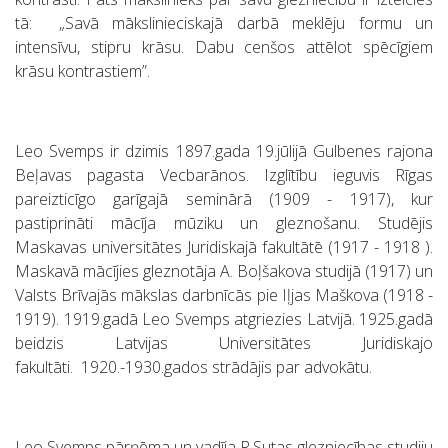
tā: „Savā mākslinieciskajā darbā meklēju formu un
intensīvu, stipru krāsu. Dabu cenšos attēlot spēcīgiem
krāsu kontrastiem”.
Leo Svemps ir dzimis 1897.gada 19.jūlijā Gulbenes rajona
Beļavas pagasta Vecbarānos. Izglītību ieguvis Rīgas
pareizticīgo garīgajā seminārā (1909 - 1917), kur
pastiprināti mācīja mūziku un gleznošanu. Studējis
Maskavas universitātes Juridiskajā fakultātē (1917 - 1918 ).
Maskavā mācījies gleznotāja A. Boļšakova studijā (1917) un
Valsts Brīvajās mākslas darbnīcās pie Iļjas Maškova (1918 -
1919). 1919.gadā Leo Svemps atgriezies Latvijā. 1925.gadā
beidzis Latvijas Universitātes Juridiskajo
fakultāti. 1920.-1930.gados strādājis par advokātu.
Leo Svemps pārņēma un vadīja R.Sutas glezniecības studiju