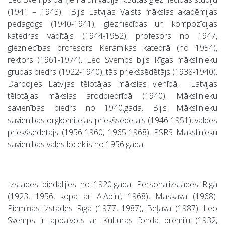
(1941 – 1943). Bijis Latvijas Valsts mākslas akadēmijas
pedagogs (1940-1941), glezniecības un kompozīcijas
katedras vadītājs (1944-1952), profesors no 1947,
glezniecības profesors Keramikas katedrā (no 1954),
rektors (1961-1974). Leo Svemps bijis Rīgas mākslinieku
grupas biedrs (1922-1940), tās priekšsēdētājs (1938-1940).
Darbojies Latvijas tēlotājas mākslas vienībā, Latvijas
tēlotājas mākslas arodbiedrībā (1940). Mākslinieku
savienības biedrs no 1940.gada. Bijis Mākslinieku
savienības orgkomitejas priekšsēdētājs (1946-1951), valdes
priekšsēdētājs (1956-1960, 1965-1968). PSRS Mākslinieku
savienības vales loceklis no 1956.gada.
Izstādēs piedalījies no 1920.gada. Personālizstādes Rīgā
(1923, 1956, kopā ar A.Apini; 1968), Maskavā (1968).
Piemiņas izstādes Rīgā (1977, 1987), Beļavā (1987). Leo
Svemps ir apbalvots ar Kultūras fonda prēmiju (1932,