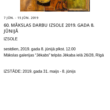
7 JŪN. - 15 JŪN. 2019
60. MĀKSLAS DARBU IZSOLE 2019. GADA 8.
JŪNIJĀ
IZSOLE
sestdien, 2019. gada
8
.
jūnijā
plkst. 12.00
Mākslas galerijas “Jēkabs” telpās Jēkaba ielā 26/28, Rīgā
IZSTĀDE:
2019. gada
31
.
maijs
-
8
.
jūnijs