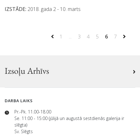
IZSTĀDE:
2018. gada 2 - 10. marts
1
...
3
4
5
6
7
Izsoļu Arhīvs
DARBA LAIKS
Pr.-Pk. 11.00-18.00
Se. 11:00 - 15:00 (jūlijā un augustā sestdienās galerija ir
slēgta)
Sv. Slēgts