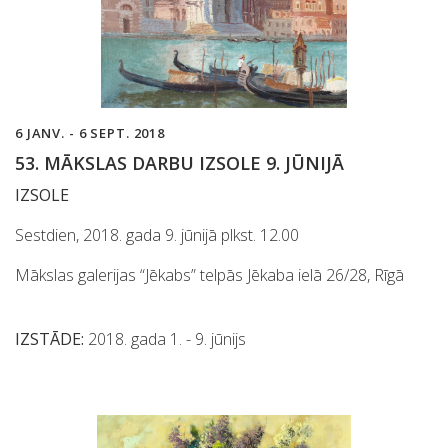
6 JANV. - 6 SEPT. 2018
53. MĀKSLAS DARBU IZSOLE 9. JŪNIJĀ
IZSOLE
Sestdien, 2018. gada 9. jūnijā plkst. 12.00
Mākslas galerijas “Jēkabs” telpās Jēkaba ielā 26/28, Rīgā
IZSTĀDE:
2018. gada 1. - 9. jūnijs