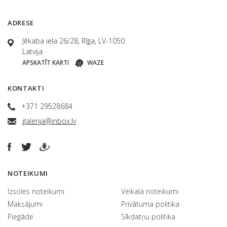
ADRESE
Jēkaba iela 26/28, Rīga, LV-1050
Latvija
APSKATĪT KARTI
WAZE
KONTAKTI
+371 29528684
galerija@inbox.lv
NOTEIKUMI
Izsoles noteikumi
Veikala noteikumi
Maksājumi
Privātuma politika
Piegāde
Sīkdatņu politika