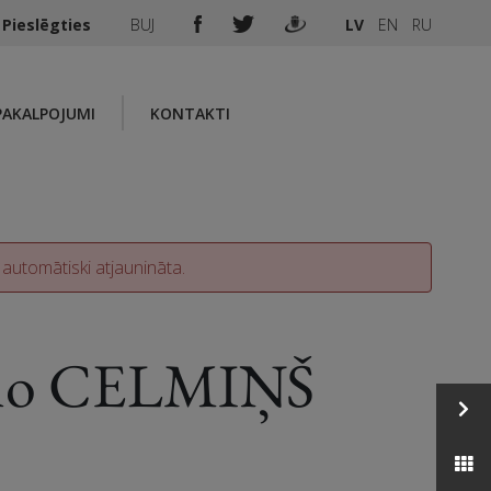
Pieslēgties
BUJ
LV
EN
RU
PAKALPOJUMI
KONTAKTI
 automātiski atjaunināta.
no CELMIŅŠ