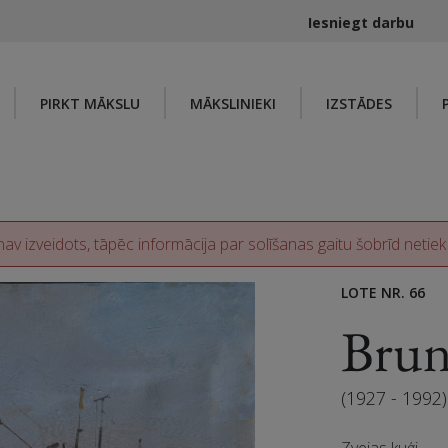
Iesniegt darbu
PIRKT MĀKSLU
MĀKSLINIEKI
IZSTĀDES
av izveidots, tāpēc informācija par solīšanas gaitu šobrīd netiek
LOTE NR. 66
Bru
(1927 - 1992)
Zvejas kuģi