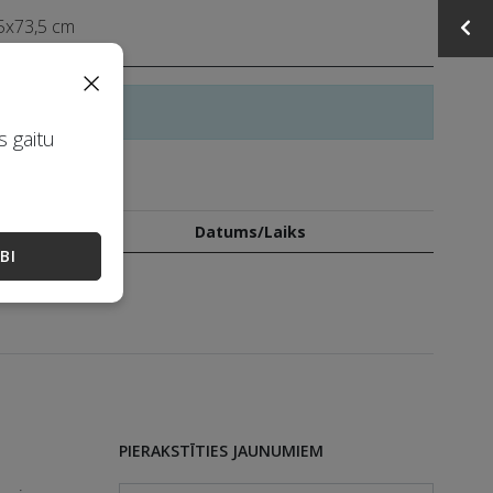
65x73,5 cm
×
slēgusies
s gaitu
 280 EUR
a
Solītājs
Datums/Laiks
BI
PIERAKSTĪTIES JAUNUMIEM