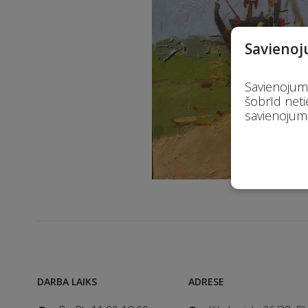
Savienoj
Savienojums
šobrīd neti
savienojumu
DARBA LAIKS
ADRESE