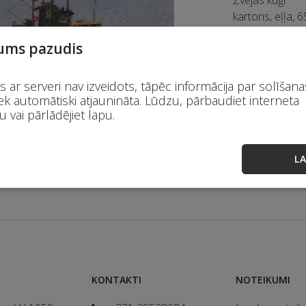
kartons, eļļa, 
ums pazudis
Izsole ir no
 ar serveri nav izveidots, tāpēc informācija par solīšana
ek automātiski atjaunināta. Lūdzu, pārbaudiet interneta
Sākuma cena:
 vai pārlādējiet lapu.
Nē.
Cen
LA
KONTAKTI
NOTEIKUMI