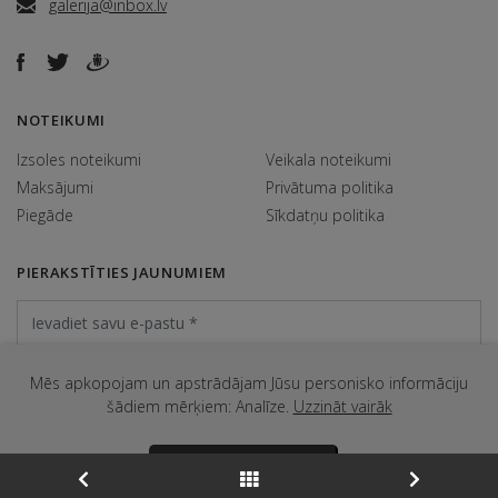
galerija@inbox.lv
NOTEIKUMI
Izsoles noteikumi
Veikala noteikumi
Maksājumi
Privātuma politika
Piegāde
Sīkdatņu politika
PIERAKSTĪTIES JAUNUMIEM
Mēs apkopojam un apstrādājam Jūsu personisko informāciju
šādiem mērķiem: Analīze.
Uzzināt vairāk
@ Galerija Jēkabs 2026. Visas tiesības aizsargātas.
APSTIPRINĀT