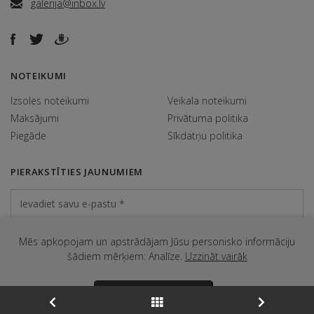
galerija@inbox.lv
NOTEIKUMI
Izsoles noteikumi
Veikala noteikumi
Maksājumi
Privātuma politika
Piegāde
Sīkdatņu politika
PIERAKSTĪTIES JAUNUMIEM
Mēs apkopojam un apstrādājam Jūsu personisko informāciju
šādiem mērķiem: Analīze.
Uzzināt vairāk
@ Galerija Jēkabs 2026. Visas tiesības aizsargātas.
APSTIPRINĀT