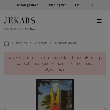
Iesniegt darbu
Pieslēgties
LV
EN
RU
Izsoles
Apskatīt
Apskatīt darbu
Savienojums ar serveri nav izveidots, tāpēc informācija
par solīšanas gaitu šobrīd netiek automātiski
atjaunināta.