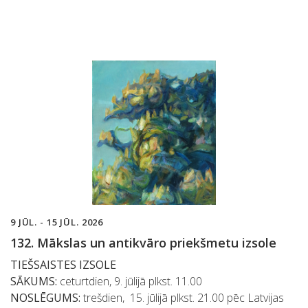
9 JŪL. - 15 JŪL. 2026
132. Mākslas un antikvāro priekšmetu izsole
TIEŠSAISTES IZSOLE
SĀKUMS:
ceturtdien, 9. jūlijā plkst. 11.00
NOSLĒGUMS:
trešdien, 15. jūlijā plkst. 21.00 pēc Latvijas