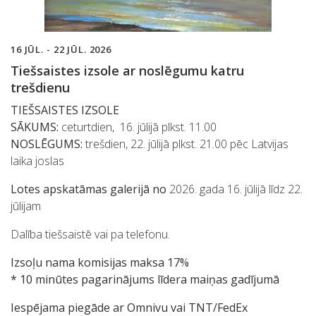
16 JŪL. - 22 JŪL. 2026
Tiešsaistes izsole ar noslēgumu katru
trešdienu
TIEŠSAISTES IZSOLE
SĀKUMS:
ceturtdien, 16. jūlijā plkst. 11.00
NOSLĒGUMS:
trešdien, 22. jūlijā plkst. 21.00 pēc Latvijas
laika joslas
Lotes apskatāmas galerijā no
2026. gada 16. jūlijā līdz 22.
jūlijam
Dalība tiešsaistē vai pa telefonu.
Izsoļu nama komisijas maksa 17%
* 10 minūtes pagarinājums līdera maiņas gadījumā
Iespējama piegāde ar Omnivu vai TNT/FedEx