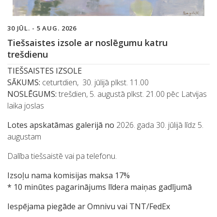
30 JŪL. - 5 AUG. 2026
Tiešsaistes izsole ar noslēgumu katru
trešdienu
TIEŠSAISTES IZSOLE
SĀKUMS:
ceturtdien, 30. jūlijā plkst. 11.00
NOSLĒGUMS:
trešdien, 5. augustā plkst. 21.00 pēc Latvijas
laika joslas
Lotes apskatāmas galerijā no
2026. gada 30. jūlijā līdz 5.
augustam
Dalība tiešsaistē vai pa telefonu.
Izsoļu nama komisijas maksa 17%
* 10 minūtes pagarinājums līdera maiņas gadījumā
Iespējama piegāde ar Omnivu vai TNT/FedEx