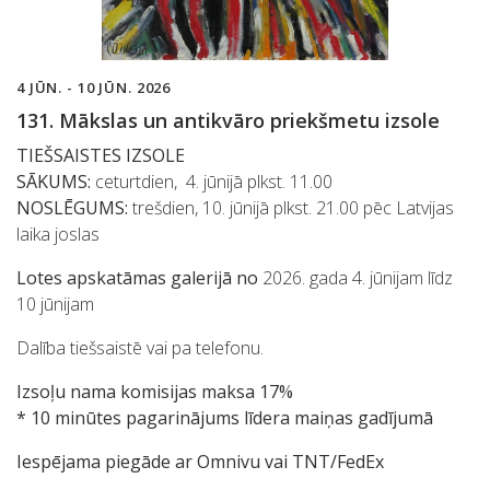
4 JŪN. - 10 JŪN. 2026
131. Mākslas un antikvāro priekšmetu izsole
TIEŠSAISTES IZSOLE
SĀKUMS:
ceturtdien, 4. jūnijā plkst. 11.00
NOSLĒGUMS:
trešdien, 10. jūnijā plkst. 21.00 pēc Latvijas
laika joslas
Lotes apskatāmas galerijā no
2026. gada 4. jūnijam līdz
10 jūnijam
Dalība tiešsaistē vai pa telefonu.
Izsoļu nama komisijas maksa 17%
* 10 minūtes pagarinājums līdera maiņas gadījumā
Iespējama piegāde ar Omnivu vai TNT/FedEx