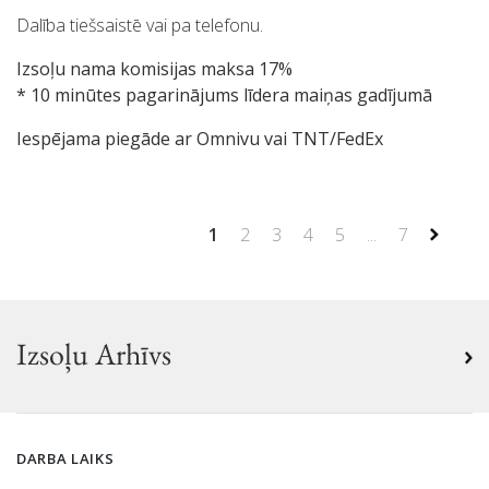
Dalība tiešsaistē vai pa telefonu.
Izsoļu nama komisijas maksa 17%
* 10 minūtes pagarinājums līdera maiņas gadījumā
Iespējama piegāde ar Omnivu vai TNT/FedEx
1
2
3
4
5
...
7
Izsoļu Arhīvs
DARBA LAIKS