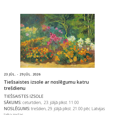
23 JŪL. - 29 JŪL. 2026
Tiešsaistes izsole ar noslēgumu katru
trešdienu
TIEŠSAISTES IZSOLE
SĀKUMS:
ceturtdien, 23. jūlijā plkst. 11.00
NOSLĒGUMS:
trešdien, 29. jūlijā plkst. 21.00 pēc Latvijas
laika joslas