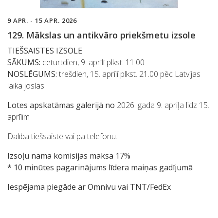
9 APR. - 15 APR. 2026
129. Mākslas un antikvāro priekšmetu izsole
TIEŠSAISTES IZSOLE
SĀKUMS:
ceturtdien, 9. aprīlī plkst. 11.00
NOSLĒGUMS:
trešdien, 15. aprīlī plkst. 21.00 pēc Latvijas
laika joslas
Lotes apskatāmas galerijā no
2026. gada 9. aprīļa līdz 15.
aprīlim
Dalība tiešsaistē vai pa telefonu.
Izsoļu nama komisijas maksa 17%
* 10 minūtes pagarinājums līdera maiņas gadījumā
Iespējama piegāde ar Omnivu vai TNT/FedEx