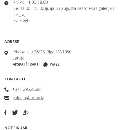
Pr.-Pk. 11.00-18.00
Se. 11:00 - 15:00 (jūlijā un augustā sestdienās galerija ir
slēgta)
Sv. Slēgts
ADRESE
Jēkaba iela 26/28, Rīga, LV-1050
Latvija
APSKATĪT KARTI
WAZE
KONTAKTI
+371 29528684
galerija@inbox.lv
NOTEIKUMI