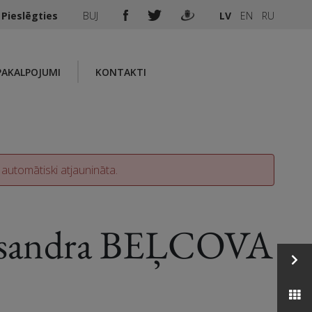
Pieslēgties
BUJ
LV
EN
RU
PAKALPOJUMI
KONTAKTI
 automātiski atjaunināta.
ksandra BEĻCOVA