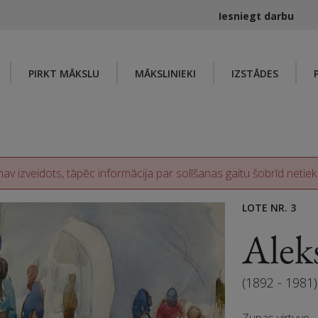
Iesniegt darbu
PIRKT MĀKSLU
MĀKSLINIEKI
IZSTĀDES
av izveidots, tāpēc informācija par solīšanas gaitu šobrīd netiek
LOTE NR. 3
Ale
(1892 - 1981)
Zupas virtuve