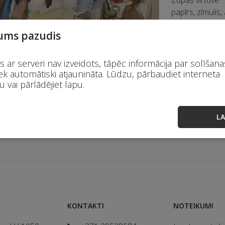
papīrs, zīmulis,
ums pazudis
Izsole ir no
 ar serveri nav izveidots, tāpēc informācija par solīšana
ek automātiski atjaunināta. Lūdzu, pārbaudiet interneta
Sākuma cena:
 vai pārlādējiet lapu.
LA
KONTAKTI
NOTEIKUMI