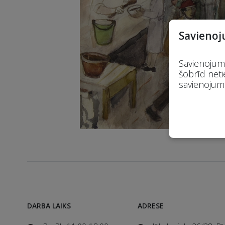
Savienoj
Savienojums
šobrīd neti
savienojumu
DARBA LAIKS
ADRESE