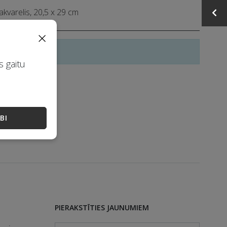
 akvarelis, 20,5 x 29 cm
×
slēgusies
s gaitu
 300 EUR
BI
PIERAKSTĪTIES JAUNUMIEM