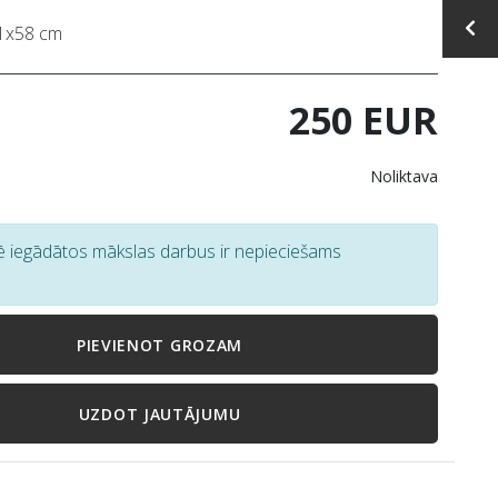
51x58 cm
250 EUR
Noliktava
tē iegādātos mākslas darbus ir nepieciešams
PIEVIENOT GROZAM
UZDOT JAUTĀJUMU