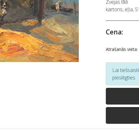
Zvejas tīkli
kartons, eļļa, 
Cena:
Atrašanās vieta:
Lai tiešsais
pieslēgties.