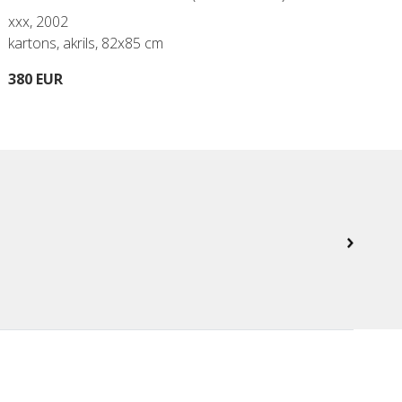
xxx, 2002
Vel
kartons, akrils, 82x85 cm
kar
380 EUR
400