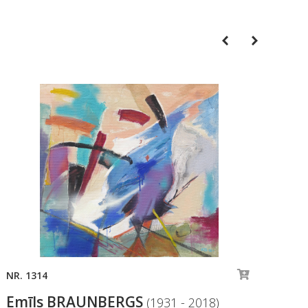
Previous
Next
NR. 1314
NR.
Emīls BRAUNBERGS
Em
(1931 - 2018)