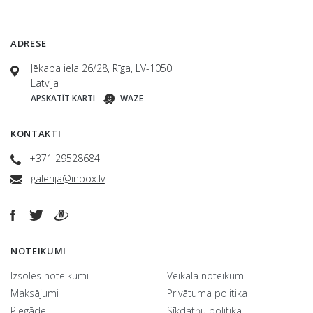
ADRESE
Jēkaba iela 26/28, Rīga, LV-1050
Latvija
APSKATĪT KARTI
WAZE
KONTAKTI
+371 29528684
galerija@inbox.lv
NOTEIKUMI
Izsoles noteikumi
Veikala noteikumi
Maksājumi
Privātuma politika
Piegāde
Sīkdatņu politika