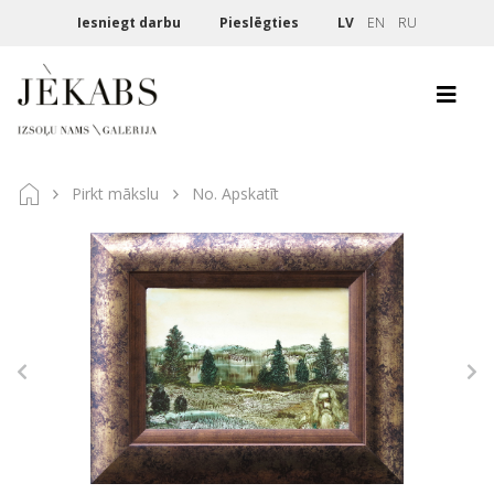
Iesniegt darbu
Pieslēgties
LV
EN
RU
Pirkt mākslu
No. Apskatīt