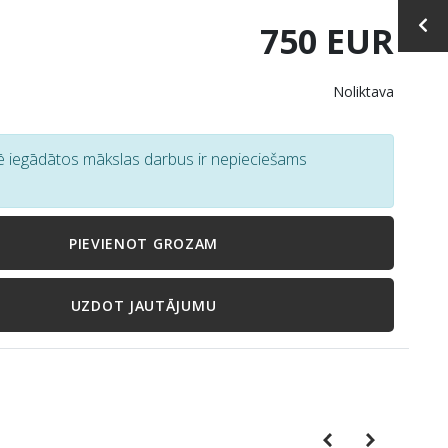
750 EUR
Noliktava
tē iegādātos mākslas darbus ir nepieciešams
PIEVIENOT GROZAM
UZDOT JAUTĀJUMU
Previous
Next