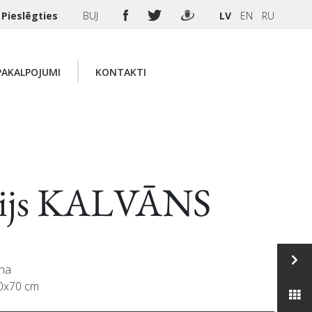
Pieslēgties
BUJ
LV
EN
RU
PAKALPOJUMI
KONTAKTI
lijs KALVĀNS
na
50x70 cm