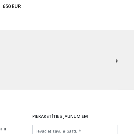
650 EUR
900
PIERAKSTĪTIES JAUNUMIEM
umi