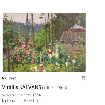
NR. 3920
NR.
Vitālijs KALVĀNS
Vi
(1909 - 1965)
Vasarnīcas dārzs, 1964
Lud
kartons, eļļa, 51x71 cm
aud