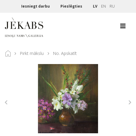
Iesniegt darbu
Pieslēgties
LV
EN
RU
Pirkt mākslu
No. Apskatīt