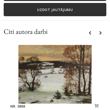
UZDOT JAUTĀJUMU
Citi autora darbi
Previous
Next
NR. 3868