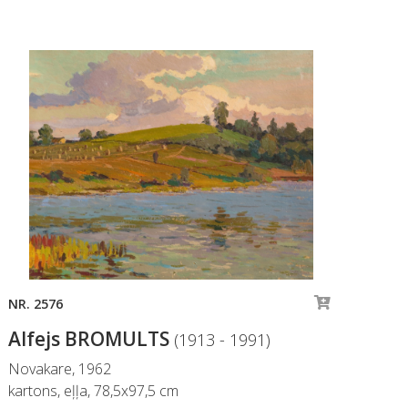
NR. 2576
NR.
Alfejs BROMULTS
Al
(1913 - 1991)
Novakare, 1962
Klu
kartons, eļļa, 78,5x97,5 cm
aud