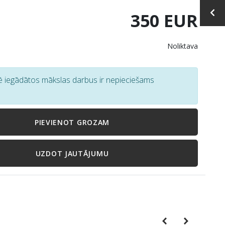
350 EUR
Noliktava
tē iegādātos mākslas darbus ir nepieciešams
PIEVIENOT GROZAM
UZDOT JAUTĀJUMU
Previous
Next