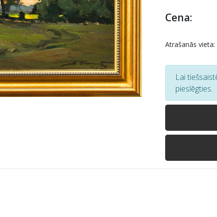
Cena:
Atrašanās vieta:
Lai tiešsais
pieslēgties.