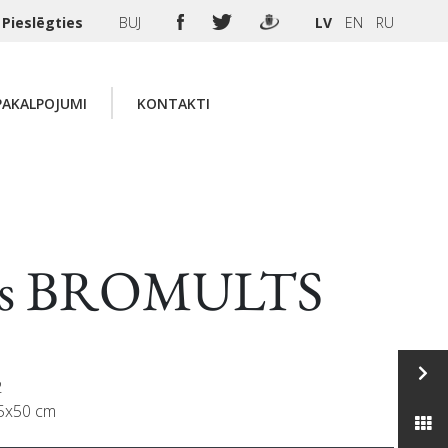
Pieslēgties
BUJ
LV
EN
RU
PAKALPOJUMI
KONTAKTI
ejs BROMULTS
2
35x50 cm