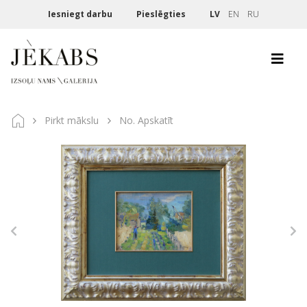
Iesniegt darbu
Pieslēgties
LV
EN
RU
Pirkt mākslu
No. Apskatīt