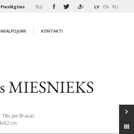
Pieslēgties
BUJ
LV
EN
RU
PAKALPOJUMI
KONTAKTI
is MIESNIEKS
u. Tilts pie Brasas
44x62 cm