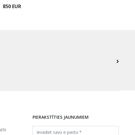
850 EUR
330
PIERAKSTĪTIES JAUNUMIEM
umi