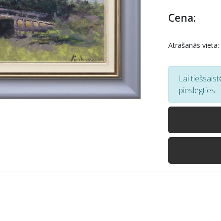
Cena:
Atrašanās vieta:
Lai tiešsais
pieslēgties.