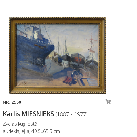
NR. 2550
NR.
Kārlis MIESNIEKS
Kā
(1887 - 1977)
Zvejas kuģi ostā
Sie
audekls, eļļa, 49.5x65.5 cm
kar