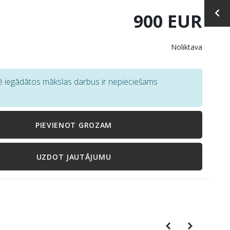
900 EUR
Noliktava
tē iegādātos mākslas darbus ir nepieciešams
PIEVIENOT GROZAM
UZDOT JAUTĀJUMU
Previous
Next